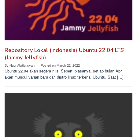
Repository Lokal (Indonesia) Ubuntu 22.04 LTS
(Jammy Jellyfish)
By
Nugi Abdiansyah
Posted on
March 22, 2022
Ubuntu 22.04 akan segera rilis. Seperti biasanya, setiap bulan April
akan muncul varian baru dari distro linux terkenal Ubuntu. Saat […]