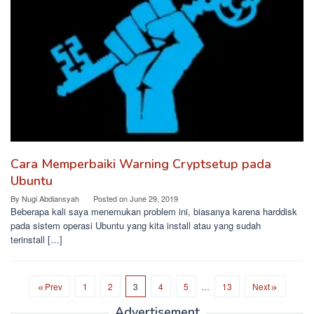
Cara Memperbaiki Warning Cryptsetup pada
Ubuntu
By
Nugi Abdiansyah
Posted on
June 29, 2019
Beberapa kali saya menemukan problem ini, biasanya karena harddisk
pada sistem operasi Ubuntu yang kita install atau yang sudah
terinstall […]
Prev
1
2
3
4
5
…
13
Next
Advertisement