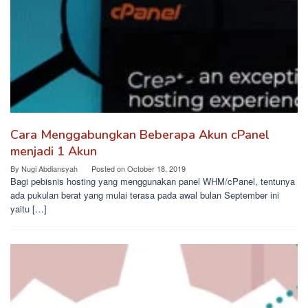
Cara Menggabungkan Beberapa Akun cPanel
menjadi 1 Akun
By
Nugi Abdiansyah
Posted on
October 18, 2019
Bagi pebisnis hosting yang menggunakan panel WHM/cPanel, tentunya
ada pukulan berat yang mulai terasa pada awal bulan September ini
yaitu […]