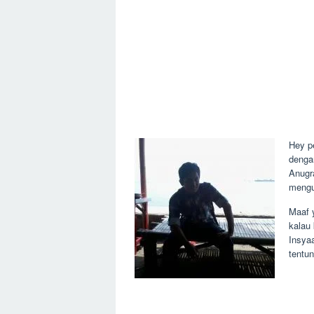
2013
Hey p
denga
Anugr
mengu
Maaf y
kalau
Insya
tentun