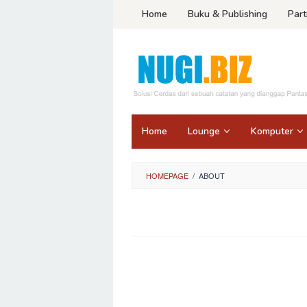
Skip
Home
Buku & Publishing
Part
to
content
Home
Lounge
Komputer
HOMEPAGE
/
ABOUT
By
Nugi
Abdiansyah
Posted
on
April
20,