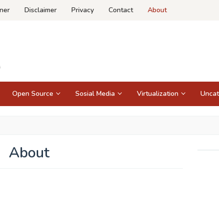
ner
Disclaimer
Privacy
Contact
About
Open Source
Sosial Media
Virtualization
Uncat
About