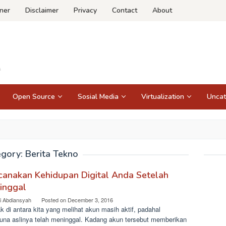
ner
Disclaimer
Privacy
Contact
About
Open Source
Sosial Media
Virtualization
Uncat
egory:
Berita Tekno
canakan Kehidupan Digital Anda Setelah
inggal
i Abdiansyah
Posted on
December 3, 2016
 di antara kita yang melihat akun masih aktif, padahal
una aslinya telah meninggal. Kadang akun tersebut memberikan