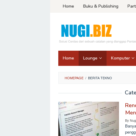
Skip
Home
Buku & Publishing
Part
to
content
Home
Lounge
Komputer
HOMEPAGE
/
BERITA TEKNO
Cat
Ren
Men
By
Nug
Banyak
pengg