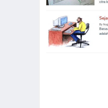
citra
Sej
By
Nug
Barus
adala