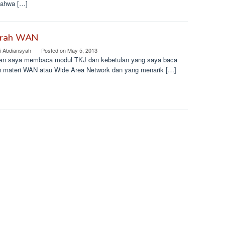
 bahwa […]
arah WAN
i Abdiansyah
Posted on
May 5, 2013
an saya membaca modul TKJ dan kebetulan yang saya baca
h materi WAN atau Wide Area Network dan yang menarik […]