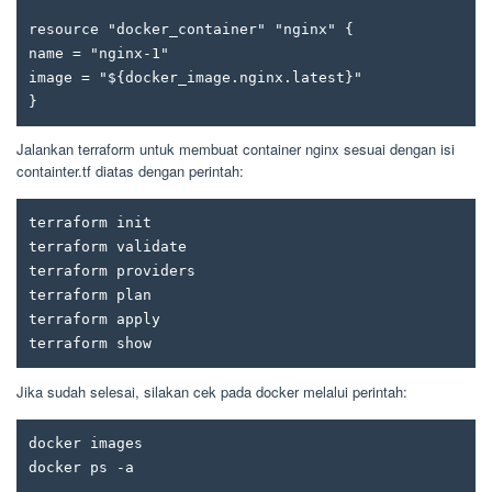
resource "docker_container" "nginx" {

name = "nginx-1"

image = "${docker_image.nginx.latest}"

}
Jalankan terraform untuk membuat container nginx sesuai dengan isi
containter.tf diatas dengan perintah:
terraform init

terraform validate

terraform providers

terraform plan

terraform apply

terraform show
Jika sudah selesai, silakan cek pada docker melalui perintah:
docker images

docker ps -a