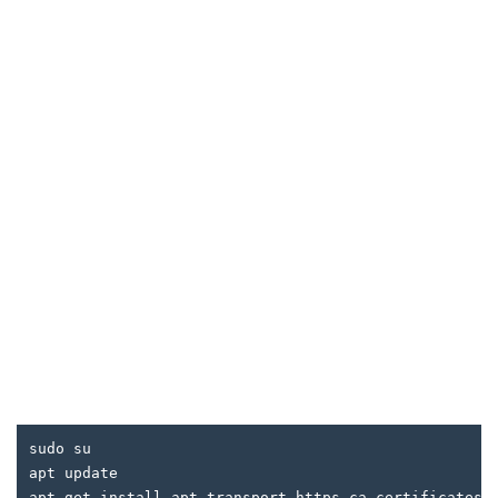
sudo su

apt update

apt-get install apt-transport-https ca-certificates g