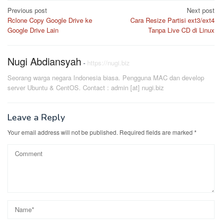
Post
Previous post
Next post
Rclone Copy Google Drive ke
Cara Resize Partisi ext3/ext4
navigation
Google Drive Lain
Tanpa Live CD di Linux
Nugi Abdiansyah
-
https://nugi.biz
Seorang warga negara Indonesia biasa. Pengguna MAC dan develop
server Ubuntu & CentOS. Contact : admin [at] nugi.biz
Leave a Reply
Your email address will not be published.
Required fields are marked
*