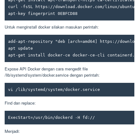
curl -fsSL https://download.docker.com/linux/ubuntu/g
apt-key fingerprint 0EBFCD88
Untuk menginstall docker silakan masukan perintah:
add-apt-repository "deb [arch=amd64] https://download
apt update

apt-get install docker-ce docker-ce-cli containerd.i
Expose API Docker dengan cara mengedit file
/lib/systemd/system/docker.service dengan perintah:
vi /lib/systemd/system/docker.service
Find dan replace:
ExecStart=/usr/bin/dockerd -H fd://
Menjadi: