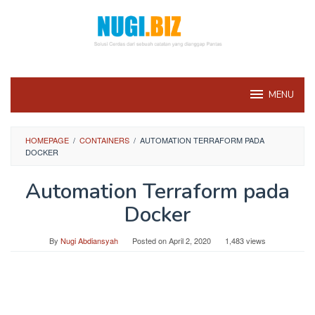
Skip
to
content
MENU
HOMEPAGE
/
CONTAINERS
/
AUTOMATION TERRAFORM PADA
DOCKER
Automation Terraform pada
Docker
By
Nugi Abdiansyah
Posted on
April 2, 2020
1,483 views