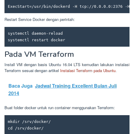
ExecStart=/usr/bin/dockerd -H tcp://0.0.0.0:2376 -H 
Restart Service Docker dengan perintah:
systemctl daemon-reload

systemctl restart docker
Pada VM Terraform
Install VM dengan basis Ubuntu 16.04 LTS kemudian lakukan instalasi
Terraform sesuai dengan artikel
Instalasi Terraform pada Ubuntu
.
Baca Juga
Jadwal Training Excellent Bulan Juli
2014
Buat folder docker untuk run container menggunakan Terraform:
mkdir /srv/docker/

cd /srv/docker/