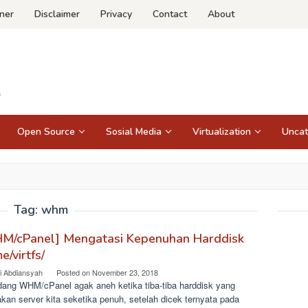
ner
Disclaimer
Privacy
Contact
About
Open Source
Sosial Media
Virtualization
Uncat
Tag:
whm
M/cPanel] Mengatasi Kepenuhan Harddisk
e/virtfs/
i Abdiansyah
Posted on
November 23, 2018
dang WHM/cPanel agak aneh ketika tiba-tiba harddisk yang
kan server kita seketika penuh, setelah dicek ternyata pada