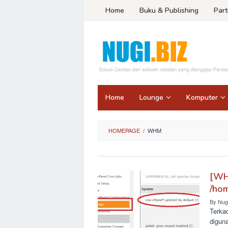
Skip
Home
Buku & Publishing
Part
to
content
Home
Lounge
Komputer
HOMEPAGE
/
WHM
[WH
/hom
By
Nug
Terka
diguna