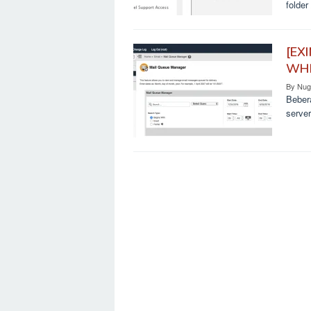
folder
[EX
WHM
By
Nug
Bebera
serve