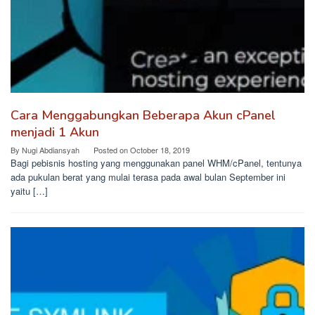
Cara Menggabungkan Beberapa Akun cPanel
menjadi 1 Akun
By
Nugi Abdiansyah
Posted on
October 18, 2019
Bagi pebisnis hosting yang menggunakan panel WHM/cPanel, tentunya
ada pukulan berat yang mulai terasa pada awal bulan September ini
yaitu […]